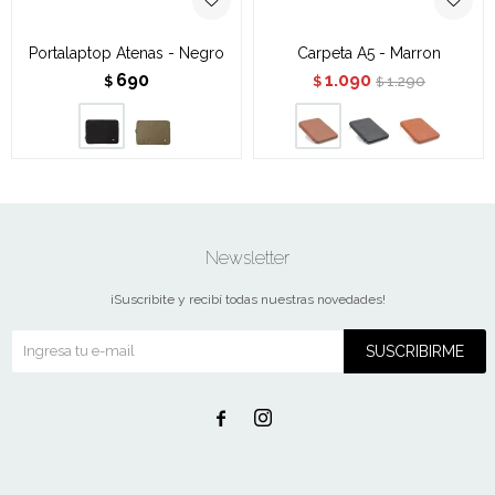
Portalaptop Atenas - Negro
Carpeta A5 - Marron
690
1.090
1.290
$
$
$
Newsletter
¡Suscribite y recibí todas nuestras novedades!
SUSCRIBIRME

