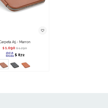
Carpeta A5 - Marron
1.090
1.290
$
$
$
872