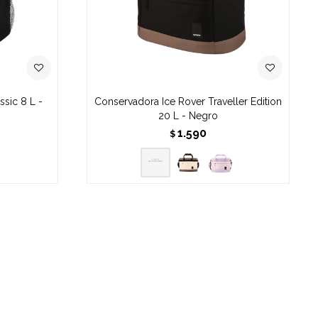
sic 8 L -
Conservadora Ice Rover Traveller Edition
20 L - Negro
1.590
$