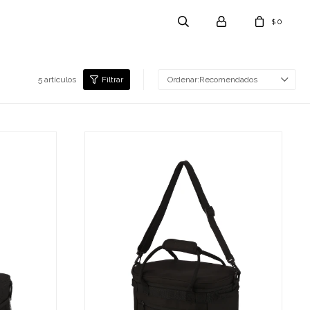
0
$
5 artículos
Recomendados