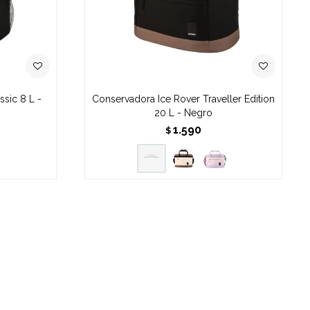
sic 8 L -
Conservadora Ice Rover Traveller Edition
20 L - Negro
1.590
$