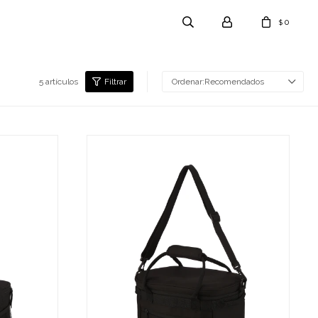
0
$
5 artículos
Recomendados