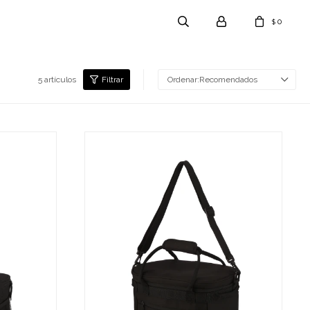
0
$
5 artículos
Recomendados