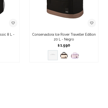
sic 8 L -
Conservadora Ice Rover Traveller Edition
20 L - Negro
1.590
$