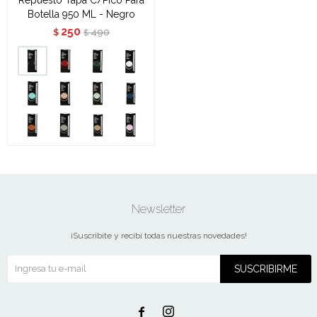
Botella 950 ML - Negro
250
490
$
$
Newsletter
¡Suscribite y recibí todas nuestras novedades!
SUSCRIBIRME

