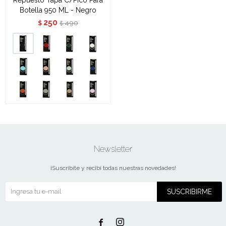
Botella 950 ML - Negro
250
490
$
$
Newsletter
¡Suscribite y recibí todas nuestras novedades!
SUSCRIBIRME

