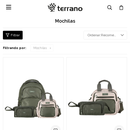

Mochilas
Recomendados
Filtrando por:
Mochilas