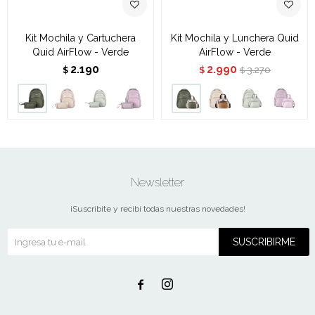
Kit Mochila y Cartuchera
Kit Mochila y Lunchera Quid
Quid AirFlow - Verde
AirFlow - Verde
2.190
2.990
3.270
$
$
$
Newsletter
¡Suscribite y recibí todas nuestras novedades!
SUSCRIBIRME

