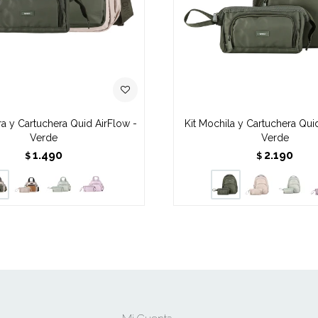
ra y Cartuchera Quid AirFlow -
Kit Mochila y Cartuchera Qui
Verde
Verde
1.490
2.190
$
$