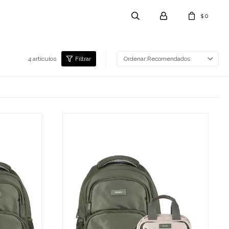
0
$
4 artículos
Recomendados