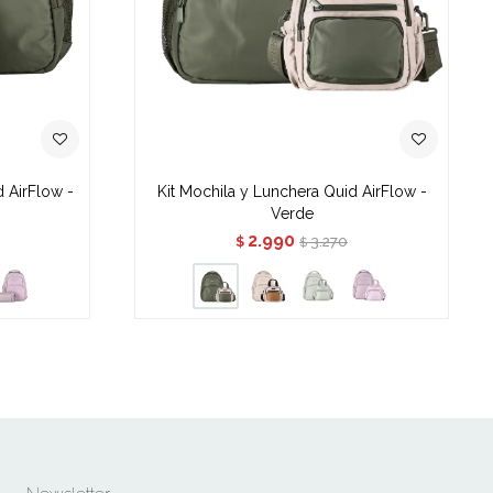
d AirFlow -
Kit Mochila y Lunchera Quid AirFlow -
Verde
2.990
3.270
$
$