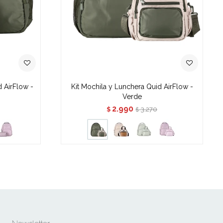
d AirFlow -
Kit Mochila y Lunchera Quid AirFlow -
Verde
2.990
3.270
$
$