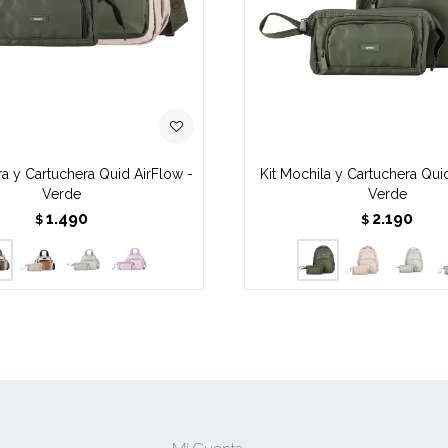
ra y Cartuchera Quid AirFlow -
Kit Mochila y Cartuchera Qui
Verde
Verde
1.490
2.190
$
$