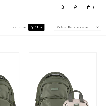
0
$
4 artículos
Recomendados