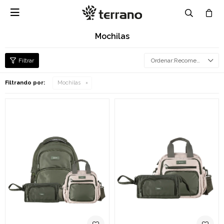

Mochilas
Recomendados
Filtrando por:
Mochilas