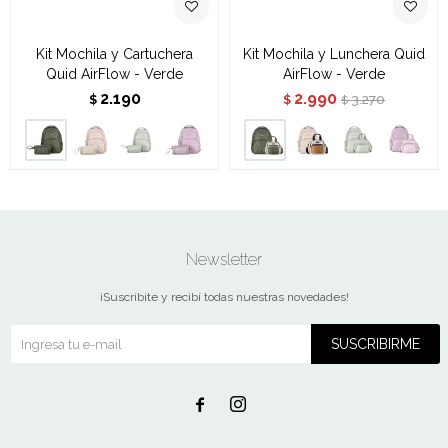
Kit Mochila y Cartuchera
Kit Mochila y Lunchera Quid
Quid AirFlow - Verde
AirFlow - Verde
2.190
2.990
3.270
$
$
$
Newsletter
¡Suscribite y recibí todas nuestras novedades!
SUSCRIBIRME

