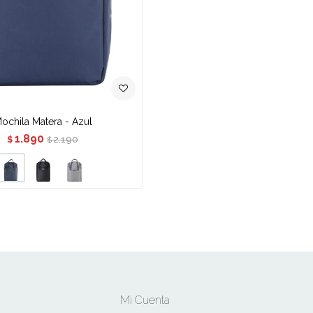
ochila Matera - Azul
1.890
2.190
$
$
Mi Cuenta