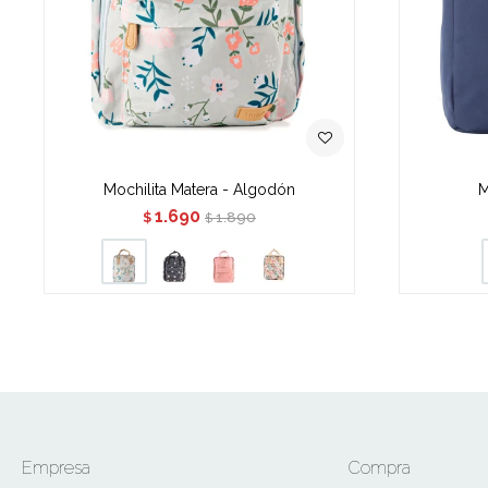
Mochilita Matera - Algodón
M
1.690
1.890
$
$
Empresa
Compra