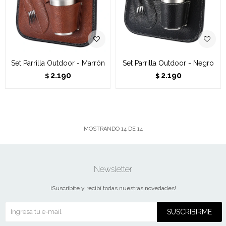
Set Parrilla Outdoor - Marrón
Set Parrilla Outdoor - Negro
2.190
2.190
$
$
MOSTRANDO
14
DE
14
Newsletter
¡Suscribite y recibí todas nuestras novedades!
SUSCRIBIRME