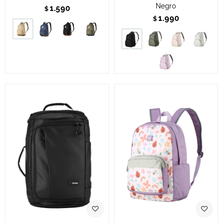
Negro
1.590
$
1.990
$