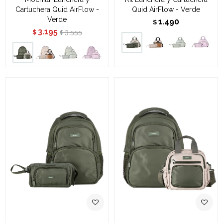
Cartuchera Quid AirFlow -
Quid AirFlow - Verde
Verde
1.490
$
3.195
3.555
$
$