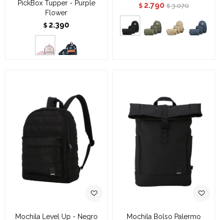
PickBox Tupper - Purple
2.790
3.070
$
$
Flower
2.390
$
Mochila Level Up - Negro
Mochila Bolso Palermo