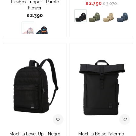
PickBox Tupper - Purple
2.790
3.070
$
$
Flower
2.390
$
Mochila Level Up - Negro
Mochila Bolso Palermo