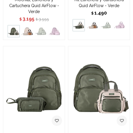
Cartuchera Quid AirFlow -
Quid AirFlow - Verde
Verde
1.490
$
3.195
3.555
$
$