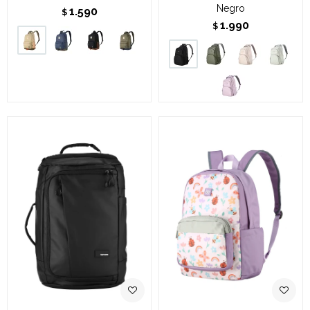
Negro
1.590
$
1.990
$