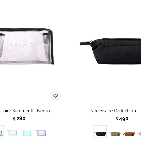
saire Summer II - Negro
Necessaire Cartuchera -
280
490
$
$