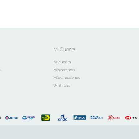
Mi Cuenta
Mi cuenta
s
Mis compras
Mis direcciones
Wish List