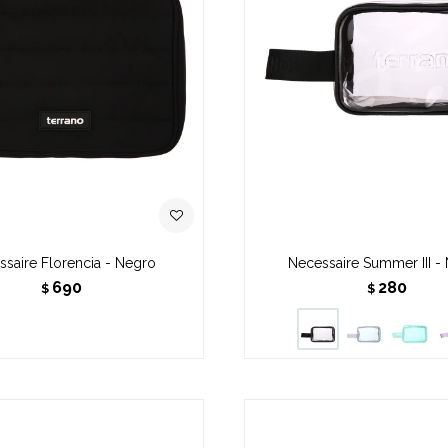
saire Florencia - Negro
Necessaire Summer III -
690
280
$
$