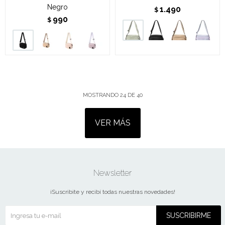
Negro
1.490
$
990
$
MOSTRANDO
24
DE
40
VER MÁS
Newsletter
¡Suscribite y recibí todas nuestras novedades!
SUSCRIBIRME