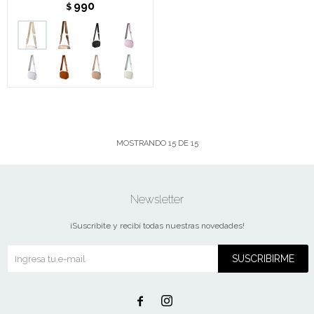
990
$
MOSTRANDO
15
DE
15
Newsletter
¡Suscribite y recibí todas nuestras novedades!
SUSCRIBIRME

