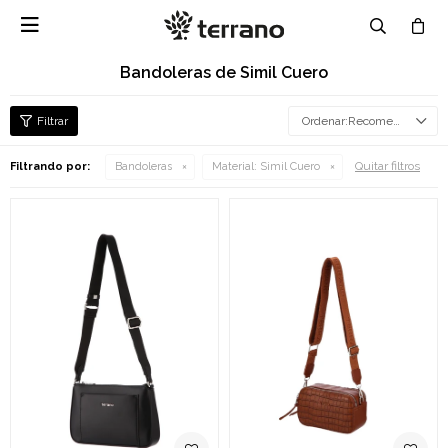

Bandoleras de Simil Cuero
Recomendados
Quitar filtros
Filtrando por:
Bandoleras
Material:
Simil Cuero