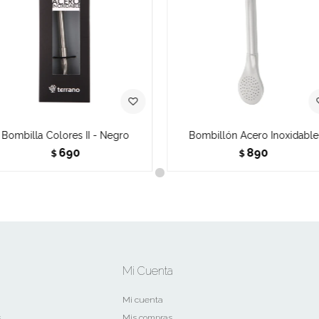
Bombilla Colores II - Negro
Bombillón Acero Inoxidable
690
890
$
$
Mi Cuenta
Mi cuenta
s
Mis compras