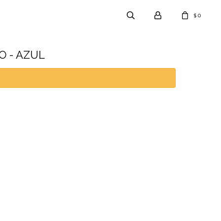
0
$
O - AZUL