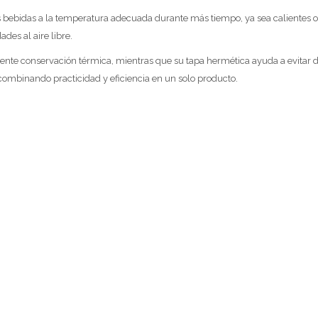
s bebidas a la temperatura adecuada durante más tiempo, ya sea calientes o 
ades al aire libre.
lente conservación térmica, mientras que su tapa hermética ayuda a evitar 
combinando practicidad y eficiencia en un solo producto.