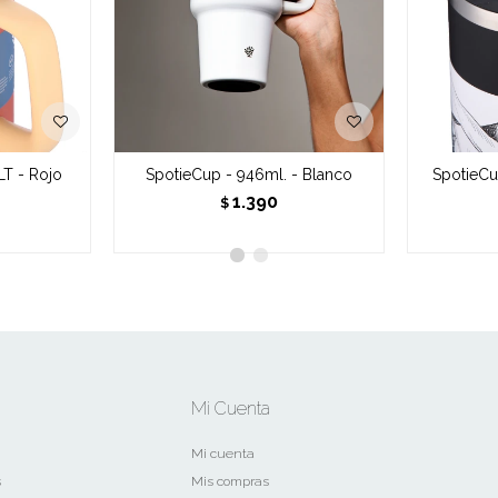
LT - Rojo
SpotieCup - 946ml. - Blanco
SpotieCu
1.390
$
Mi Cuenta
Mi cuenta
s
Mis compras