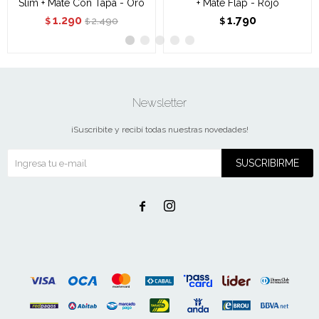
Slim + Mate Con Tapa - Oro
+ Mate Flap - Rojo
1.290
1.790
2.490
$
$
$
Newsletter
¡Suscribite y recibí todas nuestras novedades!
SUSCRIBIRME

