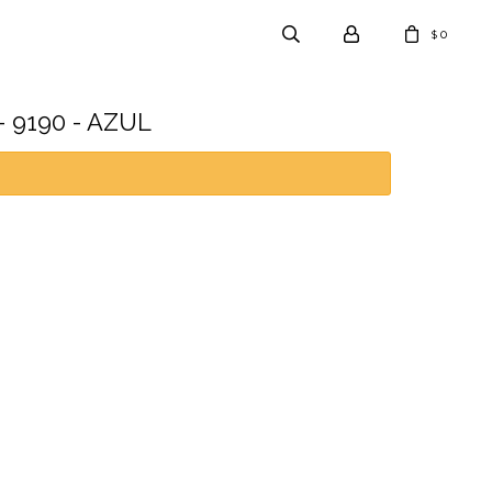
0
$
 9190 - AZUL