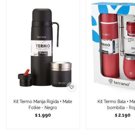
Kit Termo Manija Rigida + Mate
Kit Termo Bala + M
Folkie - Negro
bombilla - Ro
1.990
2.190
$
$