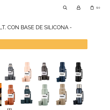
0
$
T. CON BASE DE SILICONA -