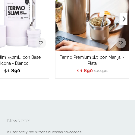
lim 750mL. con Base
Termo Premium 1Lt. con Manija. -
licona - Blanco
Plata
1.890
1.890
2.190
$
$
$
Newsletter
¡Suscribite y recibí todas nuestras novedades!