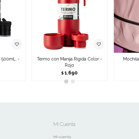
 500mL. -
Termo con Manija Rígida Color -
Mochila
Rojo
1.690
$
Mi Cuenta
Mi cuenta