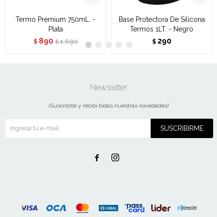
Termo Premium 750mL. -
Base Protectora De Silicona
Plata
Termos 1LT. - Negro
890
290
1.690
$
$
$
Newsletter
¡Suscribite y recibí todas nuestras novedades!
SUSCRIBIRME

