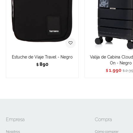
Estuche de Viaje Travel - Negro
Valija de Cabina Cloud
On - Negro
890
$
1.990
2.3
$
$
Empresa
Compra
Nosotros
Cómo comprar