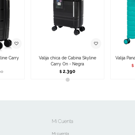
line Carry
Valija chica de Cabina Skyline
Valija Pa
Carry On - Negra
$
2.390
90
$
Mi Cuenta
Mi cuenta