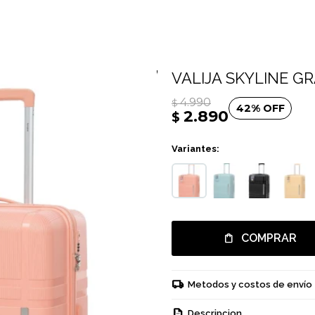
VALIJA SKYLINE G
4.990
$
42
2.890
$
Variantes:
COMPRAR
Metodos y costos de envío
Descripcion