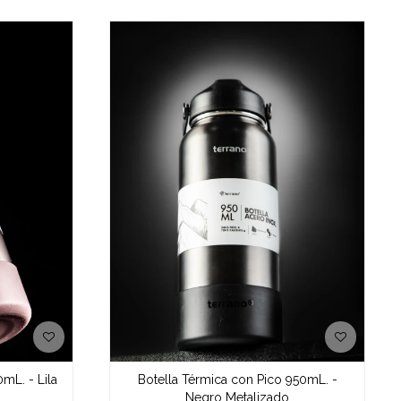
mL. - Lila
Botella Térmica con Pico 950mL. -
Negro Metalizado