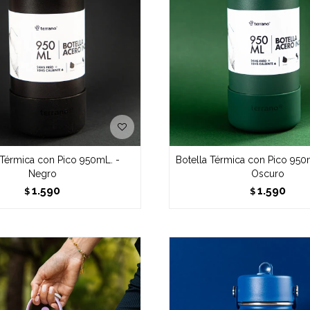
 Térmica con Pico 950mL. -
Botella Térmica con Pico 950
Negro
Oscuro
1.590
1.590
$
$