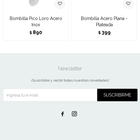
Bombilla Pico Loro Acero
Bombilla Acero Plana -
Inox
Plateada
890
399
$
$
Newsletter
¡Suscribite y recibí todas nuestras novedades!
SUSCRIBIRME

