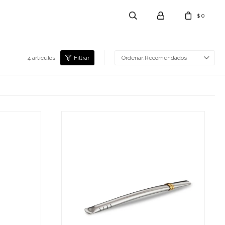
0
$
4 artículos
Recomendados