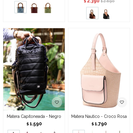
2.390
2.890
$
$
Matera Capitoneada - Negro
Matera Nautico - Croco Rosa
1.590
1.790
$
$