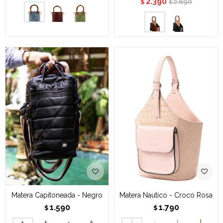
2.390
2.890
$
$
Matera Capitoneada - Negro
Matera Nautico - Croco Rosa
1.590
1.790
$
$