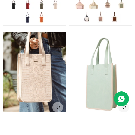
Matera Bolsito Croco - Gris
Matera bolsito Lisa - Jade
1.490
1.490
$
$