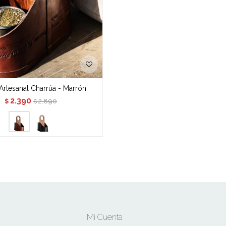
Artesanal Charrúa - Marrón
2.390
2.890
$
$
Mi Cuenta