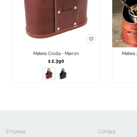
Matera Criolla - Marrón
Matera 
2.390
$
Empresa
Compra