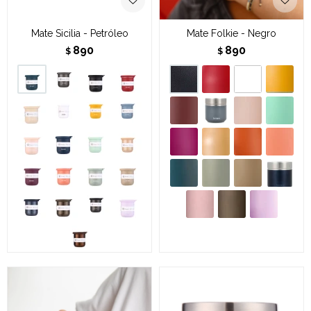
Mate Sicilia - Petróleo
Mate Folkie - Negro
890
890
$
$