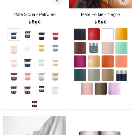
Mate Sicilia - Petróleo
Mate Folkie - Negro
890
890
$
$