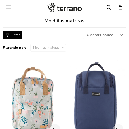

Mochilas materas
Recomendados
Filtrando por:
Mochilas materas