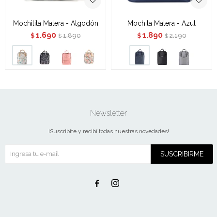
Mochilita Matera - Algodón
Mochila Matera - Azul
1.690
1.890
1.890
2.190
$
$
$
$
Newsletter
¡Suscribite y recibí todas nuestras novedades!
SUSCRIBIRME

