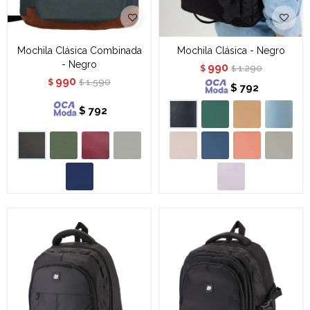
Mochila Clásica Combinada
Mochila Clásica - Negro
- Negro
990
1.290
$
$
990
1.590
$
$
$
792
$
792