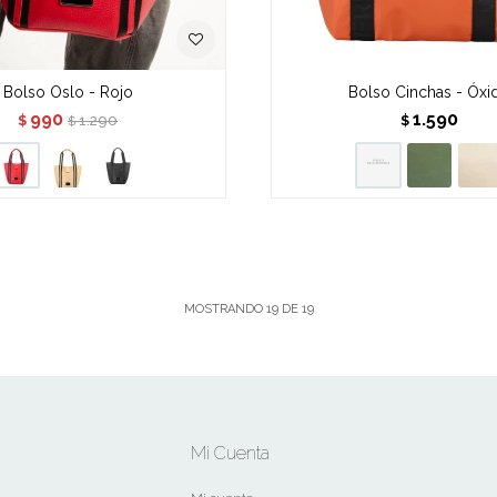
Bolso Oslo - Rojo
Bolso Cinchas - Óxi
990
1.590
1.290
$
$
$
MOSTRANDO
19
DE
19
Mi Cuenta