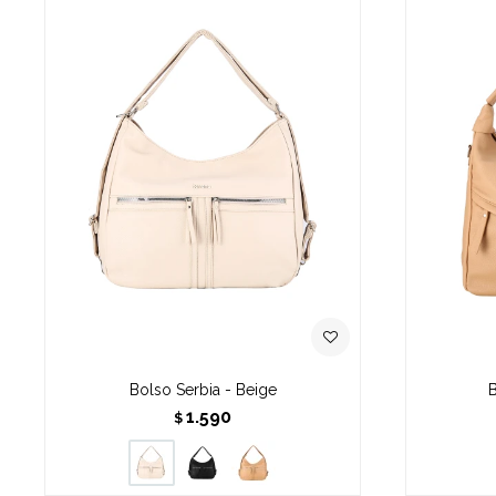
Bolso Serbia - Beige
B
1.590
$