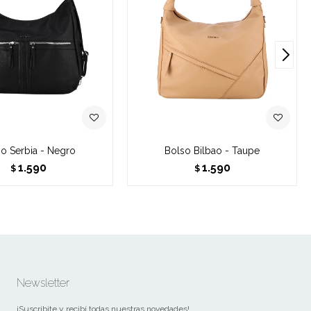
o Serbia - Negro
Bolso Bilbao - Taupe
1.590
1.590
$
$
Newsletter
¡Suscribite y recibí todas nuestras novedades!