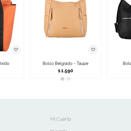
Óxido
Bolso Belgrado - Taupe
Bols
1.590
$
Mi Cuenta
Mi cuenta