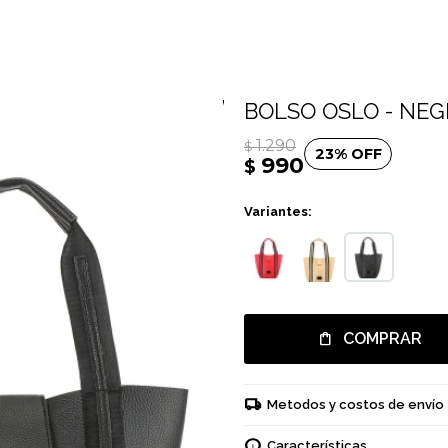
BOLSO OSLO - NE
1.290
$
23
990
$
Variantes:
COMPRAR
Metodos y costos de envío
Características