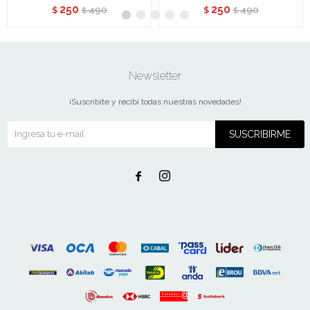
250
250
490
490
$
$
$
$
Newsletter
¡Suscribite y recibí todas nuestras novedades!
SUSCRIBIRME

