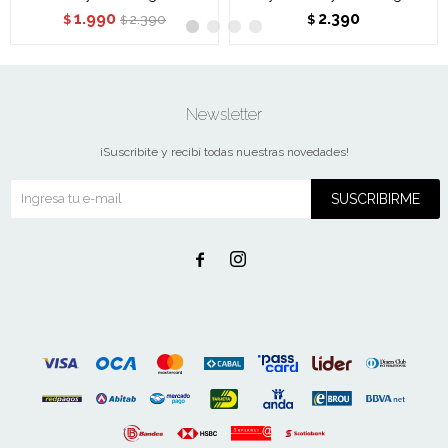
1.990
2.390
2.390
$
$
$
Newsletter
¡Suscribite y recibí todas nuestras novedades!
SUSCRIBIRME

