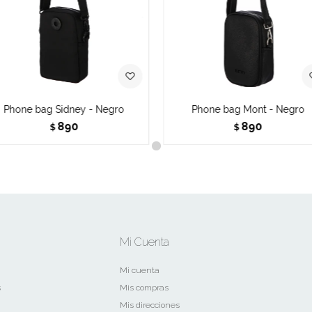
Phone bag Sidney - Negro
Phone bag Mont - Negro
890
890
$
$
Mi Cuenta
Mi cuenta
s
Mis compras
Mis direcciones