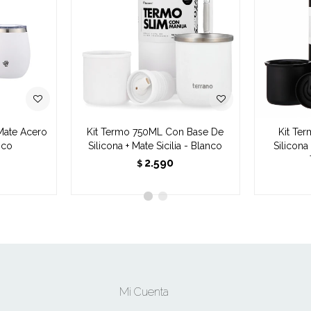
Mate Acero
Kit Termo 750ML Con Base De
Kit Te
nco
Silicona + Mate Sicilia - Blanco
Silicon
2.590
$
Mi Cuenta