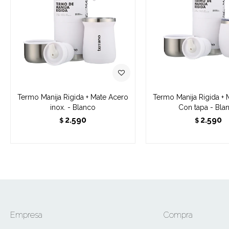
Termo Manija Rigida + Mate Acero
Termo Manija Rigida + 
inox. - Blanco
Con tapa - Bla
2.590
2.590
$
$
Empresa
Compra