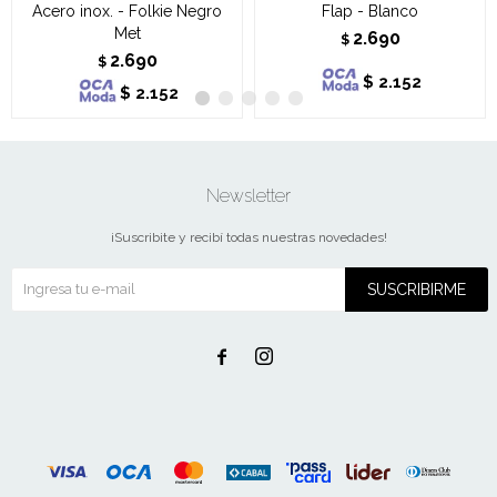
Acero inox. - Folkie Negro
Flap - Blanco
Met
2.690
$
2.690
$
$
2.152
$
2.152
Newsletter
¡Suscribite y recibí todas nuestras novedades!
SUSCRIBIRME

