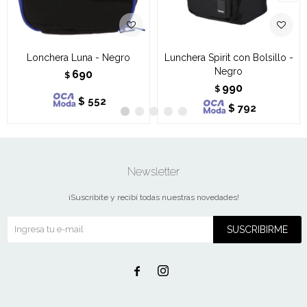
Lonchera Luna - Negro
Lunchera Spirit con Bolsillo -
Negro
690
$
990
$
$
552
$
792
Newsletter
¡Suscribite y recibí todas nuestras novedades!
SUSCRIBIRME

