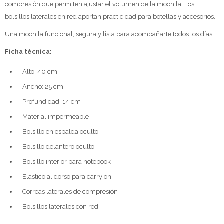
compresión que permiten ajustar el volumen de la mochila. Los
bolsillos laterales en red aportan practicidad para botellas y accesorios.
Una mochila funcional, segura y lista para acompañarte todos los días.
Ficha técnica:
Alto: 40 cm
Ancho: 25 cm
Profundidad: 14 cm
Material impermeable
Bolsillo en espalda oculto
Bolsillo delantero oculto
Bolsillo interior para notebook
Elástico al dorso para carry on
Correas laterales de compresión
Bolsillos laterales con red