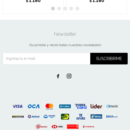
1.180
1.180
$
$
Newsletter
¡Suscribite y recibí todas nuestras novedades!
SUSCRIBIRME

