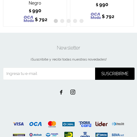
Negro
990
$
990
$
$
792
$
792
Newsletter
¡Suscribite y recibí todas nuestras novedades!
SUSCRIBIRME

