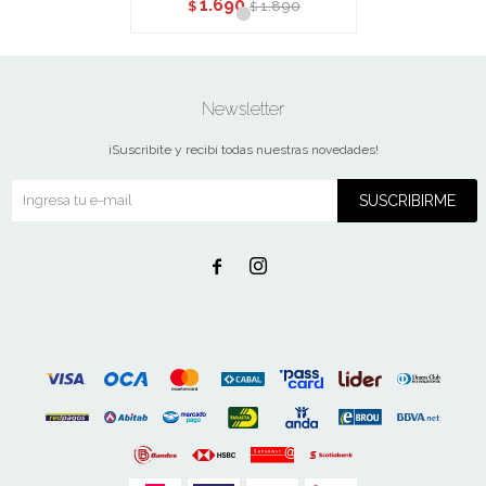
1.690
1.890
$
$
Newsletter
¡Suscribite y recibí todas nuestras novedades!
SUSCRIBIRME

