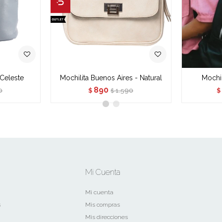
 Celeste
Mochilita Buenos Aires - Natural
Mochil
890
0
1.590
$
$
$
Mi Cuenta
Mi cuenta
s
Mis compras
Mis direcciones