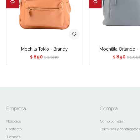
Mochila Tokio - Brandy
Mochilita Orlando -
890
890
1.690
1.69
$
$
$
$
Empresa
Compra
Nosotros
Cómo comprar
Contacto
Términos y condicione
Tiendas