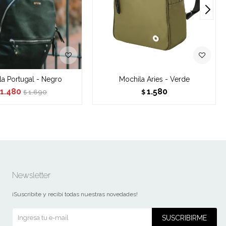
a Portugal - Negro
Mochila Aries - Verde
1.480
1.580
1.690
$
$
Newsletter
¡Suscribite y recibí todas nuestras novedades!
SUSCRIBIRME